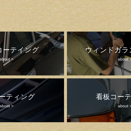
コーテイング
ウィンドガラ
about >
about 
ーティング
看板コー
about >
about 