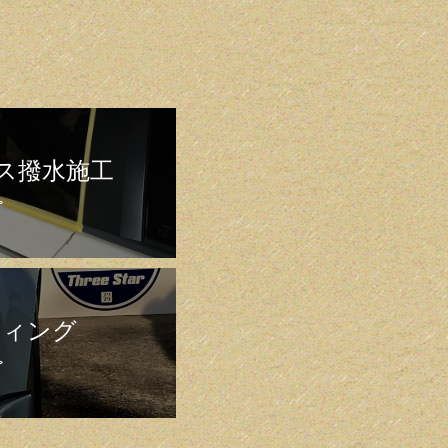
ス撥水施工
>
ティング
>