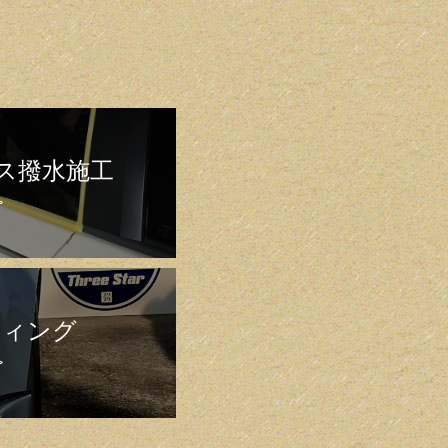
ス撥水施工
>
ティング
>