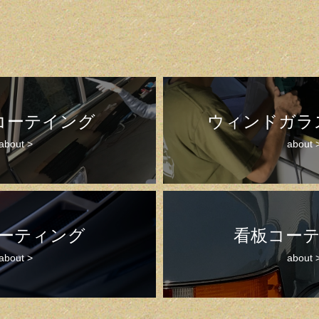
コーテイング
ウィンドガラ
about >
about 
ーティング
看板コー
about >
about 